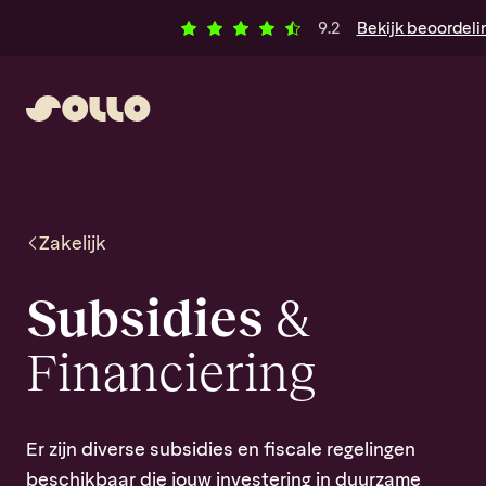
Ga naar inhoud
Klantbeoordelingen
alle
9.2
Bekijk
beoordeli
Zakelijk
Subsidies
&
Financiering
Er zijn diverse subsidies en fiscale regelingen
beschikbaar die jouw investering in duurzame