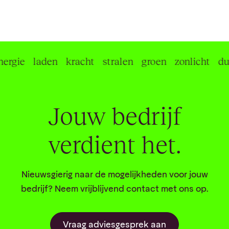
gie
laden
kracht
stralen
groen
zonlicht
duur
Jouw bedrijf
verdient het.
Nieuwsgierig naar de mogelijkheden voor jouw
bedrijf? Neem vrijblijvend contact met ons op.
Vraag adviesgesprek aan