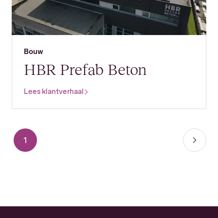
Bouw
HBR Prefab Beton
Lees klantverhaal
Berichten paginering
1
Pagina
Volge