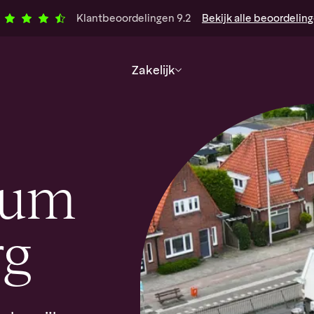
Klantbeoordelingen
9.2
Bekijk
alle
beoordelin
Zakelijk
rum
rg