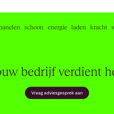
len
schoon
energie
laden
kracht
stral
uw bedrijf verdient h
Vraag adviesgesprek aan