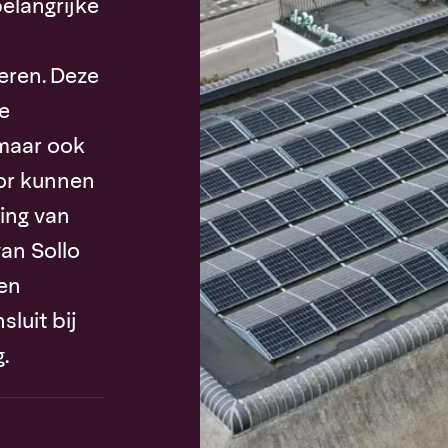
elangrijke
leren. Deze
ze
 maar ook
or kunnen
ring van
an Sollo
 en
luit bij
.