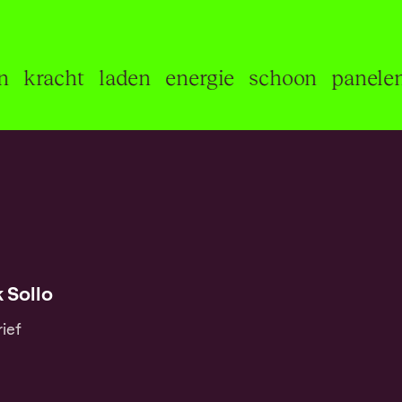
tralen
kracht
laden
energie
schoon
pa
 Sollo
ief