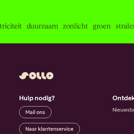
elektriciteit
duurzaam
zonlicht
groen
s
Hulp nodig?
Ontdek
Nieuwsbr
Mail ons
Naar klantenservice