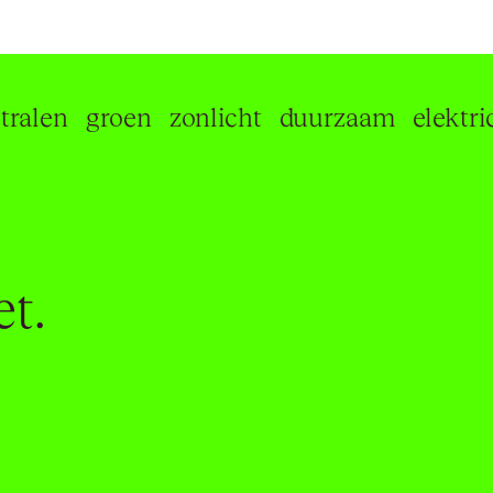
en
groen
zonlicht
duurzaam
elektriciteit
et.