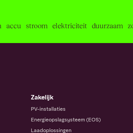
nelen
accu
stroom
elektriciteit
duurza
Zakelijk
PV-installaties
Energieopslagsysteem (EOS)
Laadoplossingen