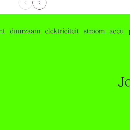
uurzaam
elektriciteit
stroom
accu
pane
Jo