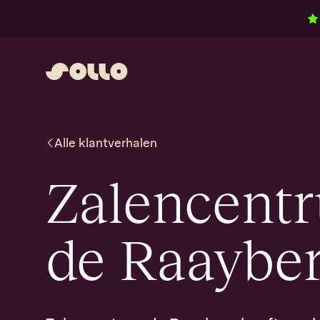
Ga naar inhoud
Alle
klantverhalen
Zalencent
de Raaybe