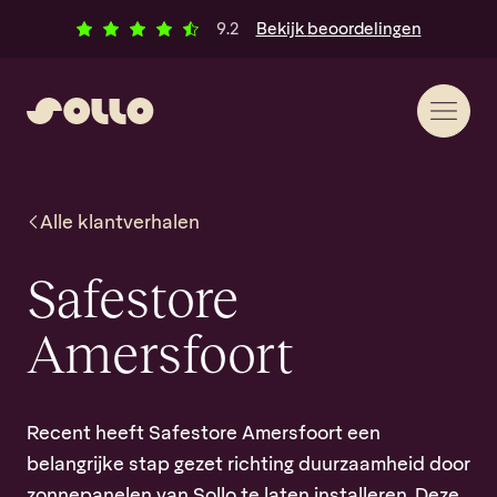
Ga naar inhoud
Klantbeoordelingen
alle
9.2
Bekijk
beoordelingen
Alle
klantverhalen
Safestore
Amersfoort
Recent heeft Safestore Amersfoort een
belangrijke stap gezet richting duurzaamheid door
zonnepanelen van Sollo te laten installeren. Deze