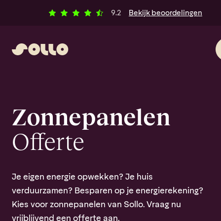
Ga naar inhoud
Klantbeoordelingen
alle
9.2
Bekijk
beoordelingen
Zonnepanelen
Offerte
Je eigen energie opwekken? Je huis
verduurzamen? Besparen op je energierekening?
Kies voor zonnepanelen van Sollo. Vraag nu
vrijbljivend een offerte aan.