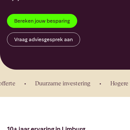
Bereken jouw besparing
Vraag adviesgesprek aan
rte
Duurzame investering
Hogere wo
10+ jaar ervaring in Limburg