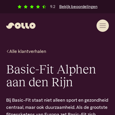
Ga naar inhoud
Klantbeoordelingen
alle
9.2
Bekijk
beoordelingen
Alle
klantverhalen
Basic-Fit Alphen
aan den Rijn
Bij Basic-Fit staat niet alleen sport en gezondheid
centraal, maar ook duurzaamheid. Als de grootste
fitnessketens van Europa zet Basic-Fit zich