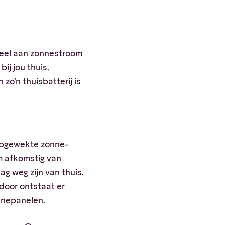
veel aan zonnestroom
ij jou thuis,
zo’n thuisbatterij is
 opgewekte zonne-
m afkomstig van
g weg zijn van thuis.
door ontstaat er
onnepanelen.