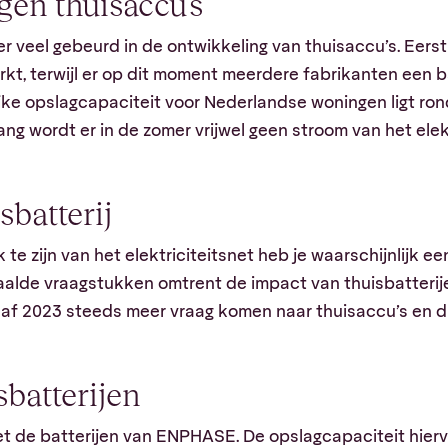
en thuisaccu’s
 er veel gebeurd in de ontwikkeling van thuisaccu’s. Eer
kt, terwijl er op dit moment meerdere fabrikanten een ba
jke opslagcapaciteit voor Nederlandse woningen ligt ro
ng wordt er in de zomer vrijwel geen stroom van het elek
sbatterij
te zijn van het elektriciteitsnet heb je waarschijnlijk ee
paalde vraagstukken omtrent de impact van thuisbatterije
naf 2023 steeds meer vraag komen naar thuisaccu’s en d
batterijen
et de batterijen van ENPHASE. De opslagcapaciteit hierva