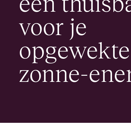
een thuisba
voor je
opgewekte
zonne-ener