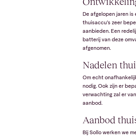
Ontwikkeling
De afgelopen jaren is
thuisaccu’s zeer beper
aanbieden. Een redeli
batterij van deze omva
afgenomen.
Nadelen thui
Om echt onafhankelijk 
nodig. Ook zijn er be
verwachting zal er va
aanbod.
Aanbod thuis
Bij Sollo werken we m