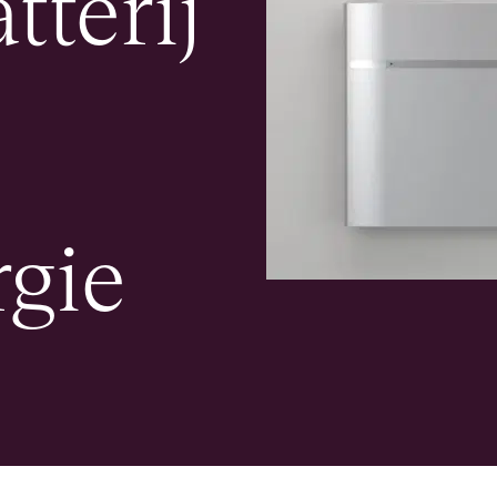
tterij
gie