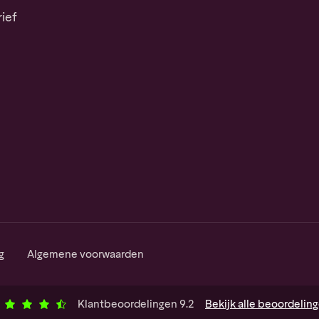
ief
g
Algemene voorwaarden
Klantbeoordelingen
9.2
Bekijk
alle
beoordelin