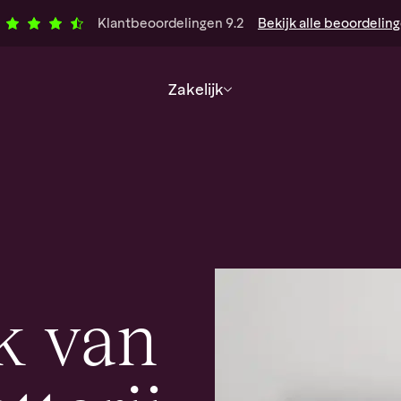
Klantbeoordelingen
9.2
Bekijk
alle
beoordelin
Zakelijk
k van